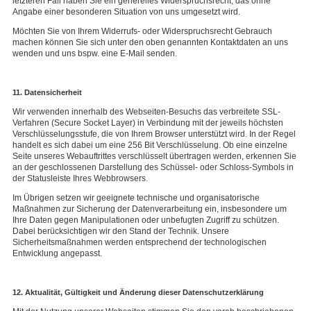
letzteren Fall haben Sie ein generelles Widerspruchsrecht, das ohne
Angabe einer besonderen Situation von uns umgesetzt wird.
Möchten Sie von Ihrem Widerrufs- oder Widerspruchsrecht Gebrauch
machen können Sie sich unter den oben genannten Kontaktdaten an uns
wenden und uns bspw. eine E-Mail senden.
11. Datensicherheit
Wir verwenden innerhalb des Webseiten-Besuchs das verbreitete SSL-
Verfahren (Secure Socket Layer) in Verbindung mit der jeweils höchsten
Verschlüsselungsstufe, die von Ihrem Browser unterstützt wird. In der Regel
handelt es sich dabei um eine 256 Bit Verschlüsselung. Ob eine einzelne
Seite unseres Webauftrittes verschlüsselt übertragen werden, erkennen Sie
an der geschlossenen Darstellung des Schüssel- oder Schloss-Symbols in
der Statusleiste Ihres Webbrowsers.
Im Übrigen setzen wir geeignete technische und organisatorische
Maßnahmen zur Sicherung der Datenverarbeitung ein, insbesondere um
Ihre Daten gegen Manipulationen oder unbefugten Zugriff zu schützen.
Dabei berücksichtigen wir den Stand der Technik. Unsere
Sicherheitsmaßnahmen werden entsprechend der technologischen
Entwicklung angepasst.
12. Aktualität, Gültigkeit und Änderung dieser Datenschutzerklärung