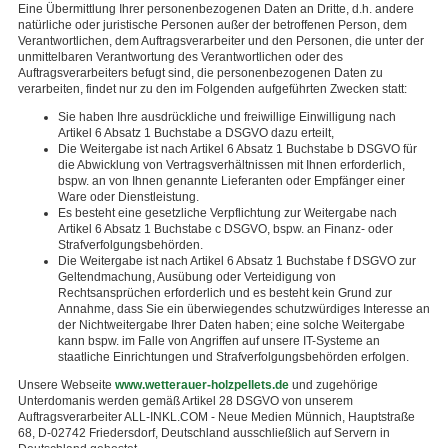
Eine Übermittlung Ihrer personenbezogenen Daten an Dritte, d.h. andere
natürliche oder juristische Personen außer der betroffenen Person, dem
Verantwortlichen, dem Auftragsverarbeiter und den Personen, die unter der
unmittelbaren Verantwortung des Verantwortlichen oder des
Auftragsverarbeiters befugt sind, die personenbezogenen Daten zu
verarbeiten, findet nur zu den im Folgenden aufgeführten Zwecken statt:
Sie haben Ihre ausdrückliche und freiwillige Einwilligung nach
Artikel 6 Absatz 1 Buchstabe a DSGVO dazu erteilt,
Die Weitergabe ist nach Artikel 6 Absatz 1 Buchstabe b DSGVO für
die Abwicklung von Vertragsverhältnissen mit Ihnen erforderlich,
bspw. an von Ihnen genannte Lieferanten oder Empfänger einer
Ware oder Dienstleistung.
Es besteht eine gesetzliche Verpflichtung zur Weitergabe nach
Artikel 6 Absatz 1 Buchstabe c DSGVO, bspw. an Finanz- oder
Strafverfolgungsbehörden.
Die Weitergabe ist nach Artikel 6 Absatz 1 Buchstabe f DSGVO zur
Geltendmachung, Ausübung oder Verteidigung von
Rechtsansprüchen erforderlich und es besteht kein Grund zur
Annahme, dass Sie ein überwiegendes schutzwürdiges Interesse an
der Nichtweitergabe Ihrer Daten haben; eine solche Weitergabe
kann bspw. im Falle von Angriffen auf unsere IT-Systeme an
staatliche Einrichtungen und Strafverfolgungsbehörden erfolgen.
Unsere Webseite
www.wetterauer-holzpellets.de
und zugehörige
Unterdomanis werden gemäß Artikel 28 DSGVO von unserem
Auftragsverarbeiter ALL-INKL.COM - Neue Medien Münnich, Hauptstraße
68, D-02742 Friedersdorf, Deutschland ausschließlich auf Servern in