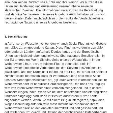
erlauben keinen Rückschluss auf Sie und Ihre Person. Wir nutzen diese
Daten zur Darstellung und Auslieferung unserer Inhalte sowie zu
statistischen Zwecken. Die Informationen unterstützen die Bereitstellung
und ständige Verbesserung unseres Angebots. Auch behalten wir uns vor,
die erwähnten Daten nachträglich zu prüfen, sollte der Verdacht auf eine
rechtswidrige Nutzung unseres Angebotes bestehen.
8. Social Plug-Ins
Auf unseren Webseiten verwenden wir auch Social Plug-Ins von Google
a)
Inc., USA, v.a. eingebundene Karten. Diese Plug-Ins werden in den USA
oder anderen Ländern außerhalb Deutschlands und der Europäischen
Union technisch betrieben und teilweise über nationale Gesellschaften in
der EU angeboten. Wenn Sie eine Seite unseres Webauftritts in Ihrem
Webbrowser öffnen, die ein solches Plug-In beinhaltet, stellt Ihr
Webbrowser eine direkte Verbindung mit den Servern des Anbieters im
jeweiligen Land her. Durch die Einbindung der Plug- Ins erhält der Anbieter
zumindest die Information, dass Ihr Webbrowser eine bestimmte Seite
unseres Webangebots besucht hat, ggf. auch weitere Informationen, die Ihr
Webbrowser oder Ihr benutztes Gerät preisgeben. Der Inhalt des Plug-Ins
wird von Ihrem Webbrowser direkt vom Anbieter geladen und in unsere
Webseite eingebunden. Wenn Sie bei dem betreffenden Anbieter registriert
und/oder eingeloggt sind, kann Ihr Besuch auch Ihrem Nutzer-Konto
zugeordnet werden. Wenn Sie mit einem Plug-In interagieren, bspw. eine
Wegbeschreibung aufrufen, wird diese Information zudem von Ihrem
Webbrowser direkt an den Anbieter übermittelt und dort gespeichert und
ggf. weiter benutzt. Zweck und Umfang der beschriebenen Datenerhebung