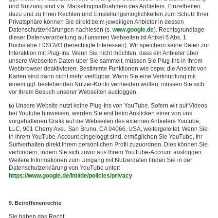
und Nutzung sind v.a. Marketingmaßnahmen des Anbieters. Einzelheiten
dazu und zu Ihren Rechten und Einstellungsmöglichkeiten zum Schutz Ihrer
Privatsphäre können Sie direkt beim jeweiligen Anbieter in dessen
Datenschutzerklärungen nachlesen (s.
www.google.de
). Rechtsgrundlage
dieser Datenverarbeitung auf unseren Webseiten ist Artikel 6 Abs. 1
Buchstabe f DSGVO (berechtigte Interessen). Wir speichern keine Daten zur
Interaktion mit Plug-Ins. Wenn Sie nicht möchten, dass ein Anbieter über
unsere Webseiten Daten über Sie sammelt, müssen Sie Plug-Ins in Ihrem
Webbrowser deaktivieren. Bestimmte Funktionen wie bspw. die Ansicht von
Karten sind dann nicht mehr verfügbar. Wenn Sie eine Verknüpfung mit
einem ggf. bestehenden Nutzer-Konto vermeiden wollen, müssen Sie sich
vor Ihrem Besuch unserer Webseiten ausloggen.
Unsere Website nutzt keine Plug-Ins von YouTube. Sofern wir auf Videos
b)
bei Youtube hinweisen, werden Sie erst beim Anklicken einer von uns
vorgehaltenen Grafik auf die Webseiten des externen Anbieters Youtube,
LLC, 901 Cherry Ave., San Bruno, CA 94066, USA, weitergeleitet. Wenn Sie
in Ihrem YouTube-Account eingeloggt sind, ermöglichen Sie YouTube, Ihr
Surfverhalten direkt Ihrem persönlichen Profil zuzuordnen. Dies können Sie
verhindern, indem Sie sich zuvor aus Ihrem YouTube-Account ausloggen.
Weitere Informationen zum Umgang mit Nutzerdaten finden Sie in der
Datenschutzerklärung von YouTube unter:
https://www.google.de/intl/de/policies/privacy
9. Betroffenenrechte
Sie haben das Recht: