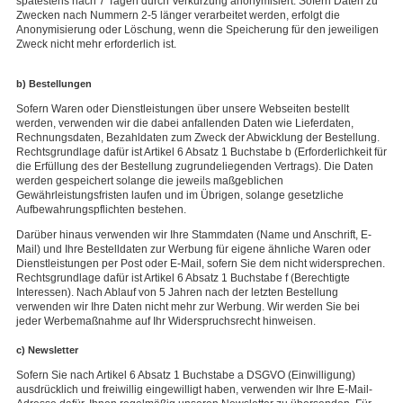
spätestens nach 7 Tagen durch Verkürzung anonymisiert. Sofern Daten zu
Zwecken nach Nummern 2-5 länger verarbeitet werden, erfolgt die
Anonymisierung oder Löschung, wenn die Speicherung für den jeweiligen
Zweck nicht mehr erforderlich ist.
b) Bestellungen
Sofern Waren oder Dienstleistungen über unsere Webseiten bestellt
werden, verwenden wir die dabei anfallenden Daten wie Lieferdaten,
Rechnungsdaten, Bezahldaten zum Zweck der Abwicklung der Bestellung.
Rechtsgrundlage dafür ist Artikel 6 Absatz 1 Buchstabe b (Erforderlichkeit für
die Erfüllung des der Bestellung zugrundeliegenden Vertrags). Die Daten
werden gespeichert solange die jeweils maßgeblichen
Gewährleistungsfristen laufen und im Übrigen, solange gesetzliche
Aufbewahrungspflichten bestehen.
Darüber hinaus verwenden wir Ihre Stammdaten (Name und Anschrift, E-
Mail) und Ihre Bestelldaten zur Werbung für eigene ähnliche Waren oder
Dienstleistungen per Post oder E-Mail, sofern Sie dem nicht widersprechen.
Rechtsgrundlage dafür ist Artikel 6 Absatz 1 Buchstabe f (Berechtigte
Interessen). Nach Ablauf von 5 Jahren nach der letzten Bestellung
verwenden wir Ihre Daten nicht mehr zur Werbung. Wir werden Sie bei
jeder Werbemaßnahme auf Ihr Widerspruchsrecht hinweisen.
c) Newsletter
Sofern Sie nach Artikel 6 Absatz 1 Buchstabe a DSGVO (Einwilligung)
ausdrücklich und freiwillig eingewilligt haben, verwenden wir Ihre E-Mail-