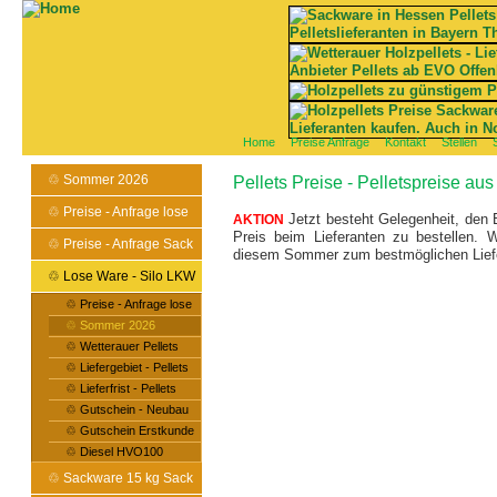
Home
Preise Anfrage
Kontakt
Stellen
♲ Sommer 2026
Pellets Preise - Pelletspreise 
♲ Preise - Anfrage lose
Jetzt besteht Gelegenheit, den
AKTION
Preis beim Lieferanten zu bestellen. 
♲ Preise - Anfrage Sack
diesem Sommer zum bestmöglichen Lieferpr
♲ Lose Ware - Silo LKW
♲ Preise - Anfrage lose
♲ Sommer 2026
♲ Wetterauer Pellets
♲ Liefergebiet - Pellets
♲ Lieferfrist - Pellets
♲ Gutschein - Neubau
♲ Gutschein Erstkunde
♲ Diesel HVO100
♲ Sackware 15 kg Sack