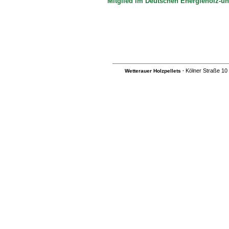
Mitglied im Deutschen Energieholz-un
Kölner Straße 10
Wetterauer Holzpellets
·