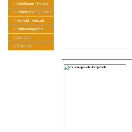
♲ Abhollager - Pellets
♲ Pelletsheizung - Infos
♲ Kontakt - Verkauf
♲ Stellenangebote
♲ Aktuelles
♲ Über uns
hier ein schnelles EXPRESS - Angebot fü